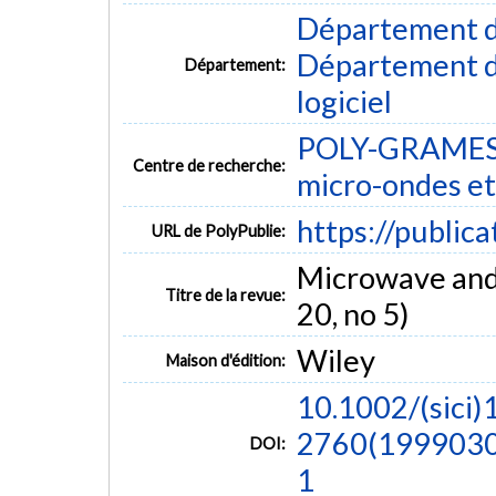
Département d
Département de
Département:
logiciel
POLY-GRAMES -
Centre de recherche:
micro-ondes et
https://public
URL de PolyPublie:
Microwave and 
Titre de la revue:
20, no 5)
Wiley
Maison d'édition:
10.1002/(sici)
2760(19990305
DOI:
1