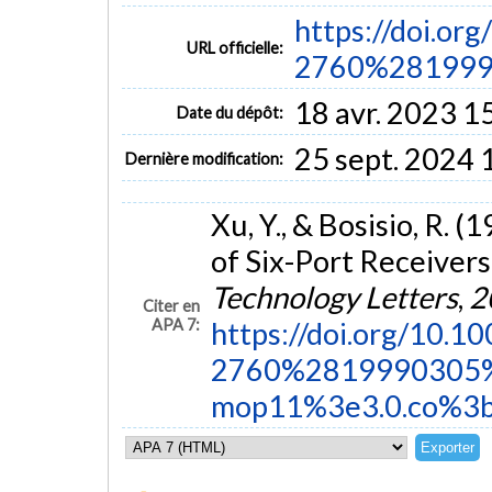
https://doi.o
URL officielle:
2760%281999.
18 avr. 2023 1
Date du dépôt:
25 sept. 2024 
Dernière modification:
Xu, Y., & Bosisio, R. 
of Six-Port Receivers
Technology Letters
,
2
Citer en
APA 7:
https://doi.org/10.
2760%2819990305
mop11%3e3.0.co%3b