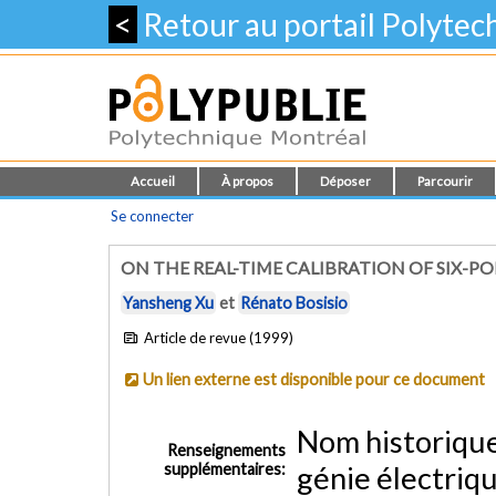
<
Retour au portail Polyte
Accueil
À propos
Déposer
Parcourir
Se connecter
ON THE REAL-TIME CALIBRATION OF SIX-POR
Yansheng Xu
et
Rénato Bosisio
Article de revue (1999)
Un lien externe est disponible pour ce document
Nom historiqu
Renseignements
supplémentaires:
génie électriq