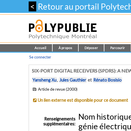
<
Retour au portail Polyte
Accueil
À propos
Déposer
Parcourir
Se connecter
SIX-PORT DIGITAL RECEIVERS (SPDRS): A 
Yansheng Xu
,
Jules Gauthier
et
Rénato Bosisio
Article de revue (2000)
Un lien externe est disponible pour ce document
Nom historiqu
Renseignements
supplémentaires:
génie électriq