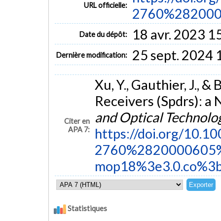
URL officielle:
2760%282000.
18 avr. 2023 1
Date du dépôt:
25 sept. 2024 
Dernière modification:
Xu, Y., Gauthier, J., &
Receivers (Spdrs): a
and Optical Technolo
Citer en
APA 7:
https://doi.org/10.
2760%2820000605
mop18%3e3.0.co%3b
Statistiques