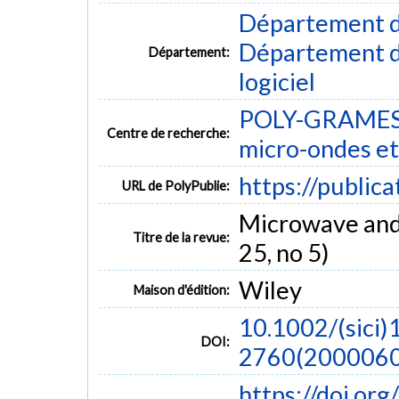
Département d
Département de
Département:
logiciel
POLY-GRAMES -
Centre de recherche:
micro-ondes et
https://public
URL de PolyPublie:
Microwave and 
Titre de la revue:
25, no 5)
Wiley
Maison d'édition:
10.1002/(sici)
DOI:
2760(20000605
https://doi.o