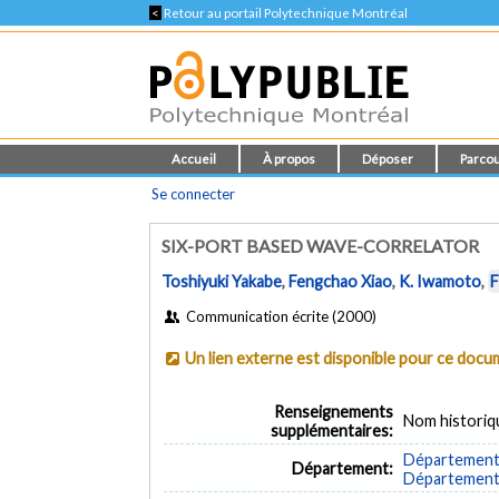
<
Retour au portail Polytechnique Montréal
Accueil
À propos
Déposer
Parcou
Se connecter
SIX-PORT BASED WAVE-CORRELATOR
Toshiyuki Yakabe
,
Fengchao Xiao
,
K. Iwamoto
,
F
Communication écrite (2000)
Un lien externe est disponible pour ce doc
Renseignements
Nom historiq
supplémentaires:
Département 
Département:
Département d