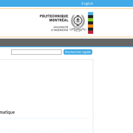
English
rmatique