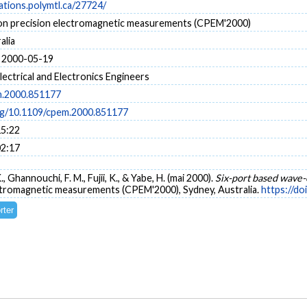
cations.polymtl.ca/27724/
n precision electromagnetic measurements (CPEM'2000)
alia
 2000-05-19
Electrical and Electronics Engineers
m.2000.851177
org/10.1109/cpem.2000.851177
15:22
02:17
., Ghannouchi, F. M., Fujii, K., & Yabe, H. (mai 2000).
Six-port based wave-
tromagnetic measurements (CPEM'2000), Sydney, Australia.
https://d