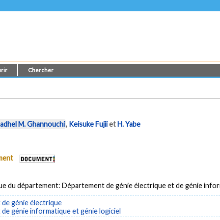
rir
Chercher
adhel M. Ghannouchi
,
Keisuke Fujii
et
H. Yabe
ument
ue du département: Département de génie électrique et de génie info
de génie électrique
e génie informatique et génie logiciel