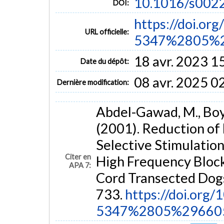
10.1016/s002
DOI:
https://doi.or
URL officielle:
5347%2805%2
18 avr. 2023 1
Date du dépôt:
08 avr. 2025 0
Dernière modification:
Abdel-Gawad, M., Boyer
(2001). Reduction of
Selective Stimulation
Citer en
High Frequency Block
APA 7:
Cord Transected Dog
733.
https://doi.org
5347%2805%29660