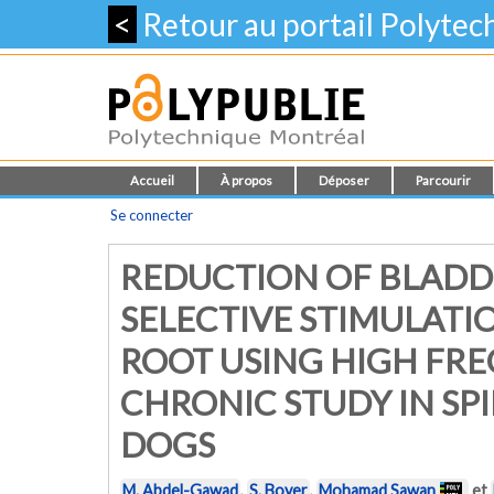
<
Retour au portail Polyte
Accueil
À propos
Déposer
Parcourir
Se connecter
REDUCTION OF BLADD
SELECTIVE STIMULATI
ROOT USING HIGH FR
CHRONIC STUDY IN SP
DOGS
M. Abdel-Gawad
,
S. Boyer
,
Mohamad Sawan
et