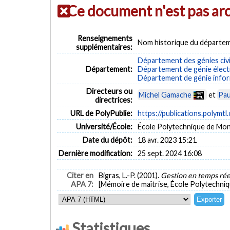
Ce document n'est pas ar
Renseignements
Nom historique du départem
supplémentaires:
Département des génies civi
Département:
Département de génie élect
Département de génie inform
Directeurs ou
Michel Gamache
et
Pau
directrices:
URL de PolyPublie:
https://publications.polymtl
Université/École:
École Polytechnique de Mon
Date du dépôt:
18 avr. 2023 15:21
Dernière modification:
25 sept. 2024 16:08
Citer en
Bigras, L.-P. (2001).
Gestion en temps rée
APA 7:
[Mémoire de maîtrise, École Polytechniq
Statistiques