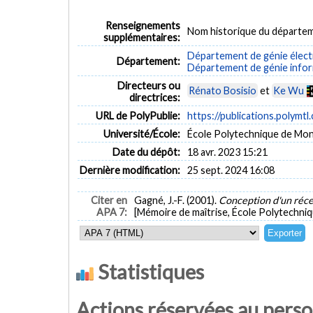
Renseignements
Nom historique du départem
supplémentaires:
Département de génie élect
Département:
Département de génie inform
Directeurs ou
Rénato Bosisio
et
Ke Wu
directrices:
URL de PolyPublie:
https://publications.polymtl
Université/École:
École Polytechnique de Mon
Date du dépôt:
18 avr. 2023 15:21
Dernière modification:
25 sept. 2024 16:08
Citer en
Gagné, J.-F. (2001).
Conception d'un récep
APA 7:
[Mémoire de maîtrise, École Polytechniq
Statistiques
Actions réservées au pers