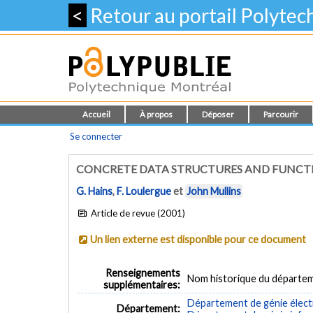
<
Retour au portail Polyte
Accueil
À propos
Déposer
Parcourir
Se connecter
CONCRETE DATA STRUCTURES AND FUNCT
G. Hains
,
F. Loulergue
et
John Mullins
Article de revue (2001)
Un lien externe est disponible pour ce document
Renseignements
Nom historique du départem
supplémentaires:
Département de génie élect
Département: