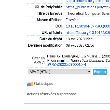
Département de génie inform
URL de PolyPublie:
https://publications.polymtl
Titre de la revue:
Theoretical Computer Scienc
Maison d'édition:
Elsevier
DOI:
10.1016/s0304-3975(00)00
URL officielle:
https://doi.org/10.1016/
Date du dépôt:
18 avr. 2023 15:21
Dernière modification:
08 avr. 2025 02:16
Hains, G., Loulergue, F., & Mullins, J. (2
Citer en
Programming.
Theoretical Computer Sc
APA 7:
3975%2800%2900010-4
Statistiques
Actions réservées au personnel