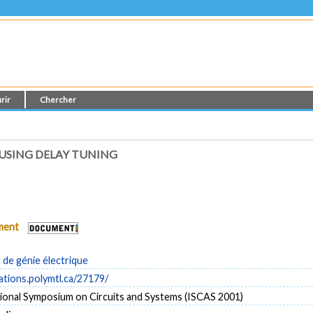
rir
Chercher
USING DELAY TUNING
ument
de génie électrique
cations.polymtl.ca/27179/
tional Symposium on Circuits and Systems (ISCAS 2001)