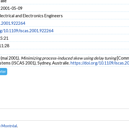
alie
 2001-05-09
Electrical and Electronics Engineers
s.2001.922264
rg/10.1109/iscas.2001.922264
15:21
11:28
. (mai 2001).
Minimizing process-induced skew using delay tuning
[Commu
stems (ISCAS 2001), Sydney, Australie.
https://doi.org/10.1109/iscas.
e Montréal
.