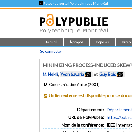
<
Retour au portail Polytechnique Montréal
Accueil
À propos
Déposer
Parcou
Se connecter
MINIMIZING PROCESS-INDUCED SKEW 
M. Nekili
,
Yvon Savaria
et
Guy Bois
Communication écrite (2001)
Un lien externe est disponible pour ce doc
Département:
Département 
URL de PolyPublie:
https://publi
Nom de la conférence:
IEEE Interna