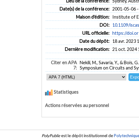
Lieu de la conférence:
Sydney, Austr
Date(s) de la conférence:
2001-05-06 -
Maison d'édition:
Institute of 
DOI:
10.1109/isca
URL officielle:
https://doi.o
Date du dépôt:
18 avr. 2023 
Dernière modification:
21 oct. 2024 
Citer en APA
Nekili, M., Savaria, Y., & Bois, G
7:
Symposium on Circuits and Sy
Statistiques
Actions réservées au personnel
PolyPublie
est le dépôt institutionnel de
Polytechniqu