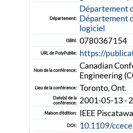
Département d
Département de
Département:
logiciel
0780367154
ISBN:
https://public
URL de PolyPublie:
Canadian Confe
Nom de la conférence:
Engineering (
Toronto, Ont.
Lieu de la conférence:
Date(s) de la
2001-05-13 - 
conférence:
IEEE Piscataw
Maison d'édition:
10.1109/ccec
DOI: