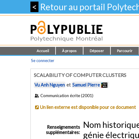
<
Retour au portail Polyte
Accueil
À propos
Déposer
Parcourir
Se connecter
SCALABILITY OF COMPUTER CLUSTERS
Vu Anh Nguyen
et
Samuel Pierre
Communication écrite (2001)
Un lien externe est disponible pour ce document
Nom historiqu
Renseignements
supplémentaires:
génie électriq