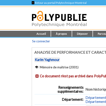
<
Retour au portail Polytechnique Montréal
Accueil
À propos
Déposer
Parcou
Se connecter
ANALYSE DE PERFORMANCE ET CARAC
Karim Yaghmour
Mémoire de maîtrise (2001)
Ce document n'est pas archivé dans PolyPub
Renseignements
Nom historiq
supplémentaires:
Département 
Département:
Département d