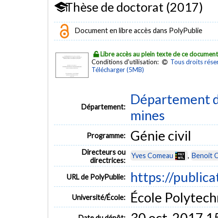
Thèse de doctorat (2017)
Document en libre accès dans PolyPublie
Libre accès au plein texte de ce documen
Conditions d'utilisation:
Tous droits rése
Télécharger (5MB)
Département de
Département:
mines
Génie civil
Programme:
Directeurs ou
Yves Comeau
,
Benoit C
directrices:
https://public
URL de PolyPublie:
École Polytech
Université/École:
30 oct. 2017 1
Date du dépôt: