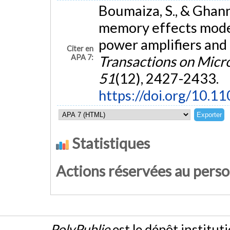
Boumaiza, S., & Ghann
memory effects mode
power amplifiers and 
Citer en
APA 7:
Transactions on Micr
51
(12), 2427-2433.
https://doi.org/10.
Statistiques
Actions réservées au pers
PolyPublie
est le dépôt institut