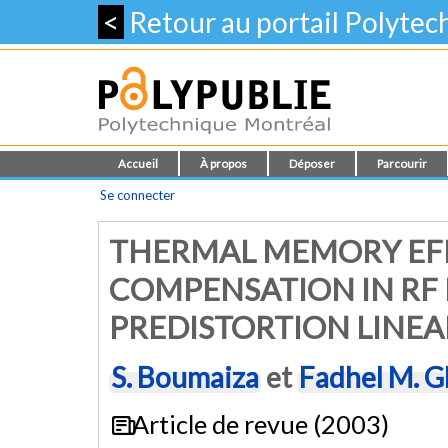
<
Retour au portail Polyte
Accueil
À propos
Déposer
Parcourir
Se connecter
THERMAL MEMORY EF
COMPENSATION IN RF
PREDISTORTION LINEA
S. Boumaiza
et
Fadhel M. 
Article de revue (2003)