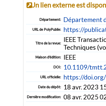
Un lien externe est dispo
Département d
Département:
https://public
URL de PolyPublie:
IEEE Transacti
Titre de la revue:
Techniques (vol
IEEE
Maison d'édition:
10.1109/tmtt
DOI:
https://doi.or
URL officielle:
18 avr. 2023 1
Date du dépôt:
08 avr. 2025 0
Dernière modification: