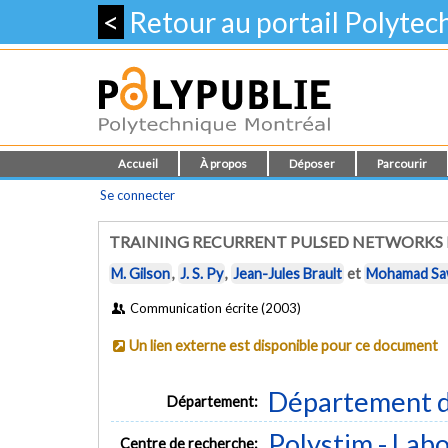
<
Retour au portail Polyte
Accueil
À propos
Déposer
Parcourir
Se connecter
TRAINING RECURRENT PULSED NETWORKS
M. Gilson
,
J. S. Py
,
Jean-Jules Brault
et
Mohamad Sa
Communication écrite (2003)
Un lien externe est disponible pour ce document
Département d
Département:
Polystim - Lab
Centre de recherche: