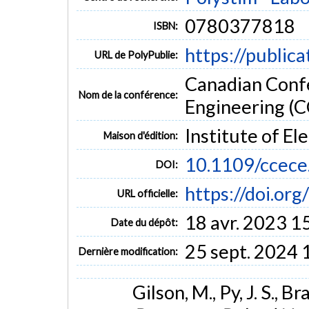
0780377818
ISBN:
https://public
URL de PolyPublie:
Canadian Confe
Nom de la conférence:
Engineering (
Institute of El
Maison d'édition:
10.1109/ccec
DOI:
https://doi.o
URL officielle:
18 avr. 2023 1
Date du dépôt:
25 sept. 2024 
Dernière modification:
Gilson, M., Py, J. S., Br