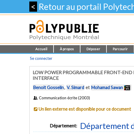
<
Retour au portail Polyte
Accueil
À propos
Déposer
Parcourir
Se connecter
LOW POWER PROGRAMMABLE FRONT-END F
INTERFACE
Benoit Gosselin
,
V. Simard
et
Mohamad Sawan
Communication écrite (2003)
Un lien externe est disponible pour ce document
Département d
Département: