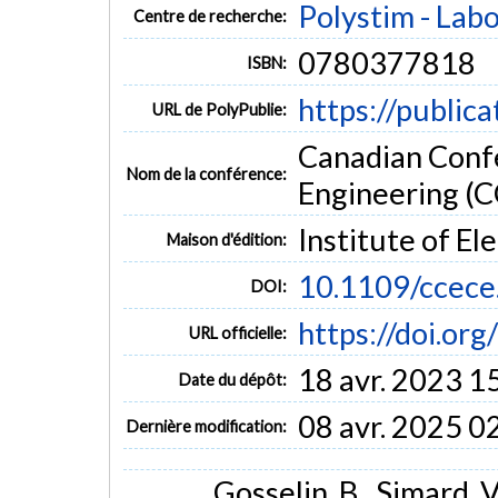
Polystim - Lab
Centre de recherche:
0780377818
ISBN:
https://public
URL de PolyPublie:
Canadian Confe
Nom de la conférence:
Engineering (
Institute of El
Maison d'édition:
10.1109/ccec
DOI:
https://doi.o
URL officielle:
18 avr. 2023 1
Date du dépôt:
08 avr. 2025 0
Dernière modification:
Gosselin, B., Simard, 