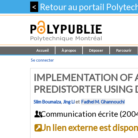
<
Retour au portail Polyte
Accueil
À propos
Déposer
Parcourir
Se connecter
IMPLEMENTATION OF A
PREDISTORTER USING 
Slim Boumaiza
,
Jing Li
et
Fadhel M. Ghannouchi
Communication écrite (200
Un lien externe est dispo