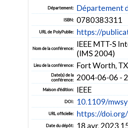
Département d
Département:
0780383311
ISBN:
https://public
URL de PolyPublie:
IEEE MTT-S In
Nom de la conférence:
(IMS 2004)
Fort Worth, T
Lieu de la conférence:
Date(s) de la
2004-06-06 - 
conférence:
IEEE
Maison d'édition:
10.1109/mwsy
DOI:
https://doi.o
URL officielle:
18 avr. 2023 1
Date du dépôt: