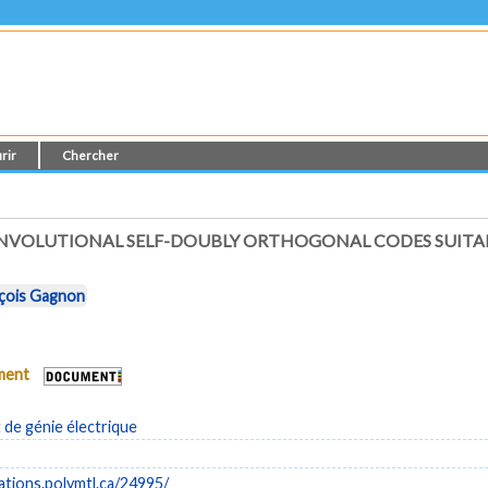
rir
Chercher
ONVOLUTIONAL SELF-DOUBLY ORTHOGONAL CODES SUITAB
çois Gagnon
ument
de génie électrique
cations.polymtl.ca/24995/