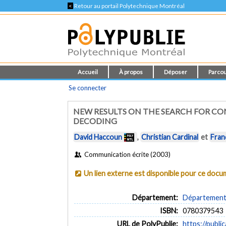
<
Retour au portail Polytechnique Montréal
Accueil
À propos
Déposer
Parcou
Se connecter
NEW RESULTS ON THE SEARCH FOR C
DECODING
David Haccoun
,
Christian Cardinal
et
Fran
Communication écrite (2003)
Un lien externe est disponible pour ce doc
Département:
Département 
ISBN:
0780379543
URL de PolyPublie:
https://publi