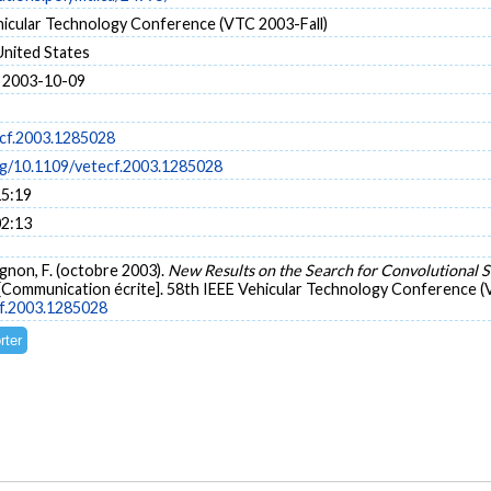
hicular Technology Conference (VTC 2003-Fall)
United States
 2003-10-09
cf.2003.1285028
org/10.1109/vetecf.2003.1285028
15:19
02:13
agnon, F. (octobre 2003).
New Results on the Search for Convolutional S
[Communication écrite]. 58th IEEE Vehicular Technology Conference (VT
cf.2003.1285028