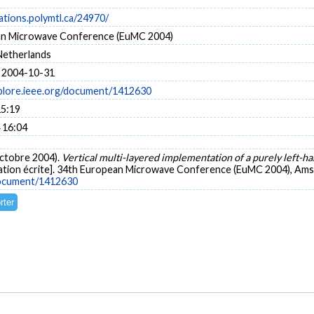
cations.polymtl.ca/24970/
an Microwave Conference (EuMC 2004)
Netherlands
 2004-10-31
xplore.ieee.org/document/1412630
15:19
 16:04
 (octobre 2004).
Vertical multi-layered implementation of a purely left-h
tion écrite]. 34th European Microwave Conference (EuMC 2004), Ams
/document/1412630