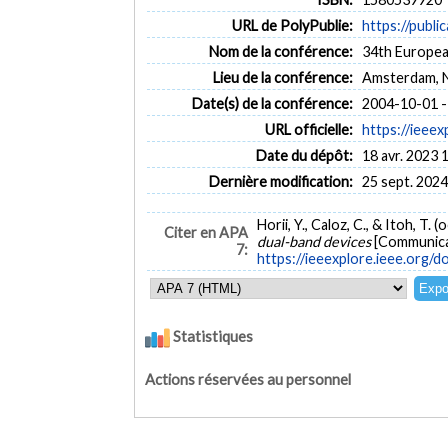
URL de PolyPublie:
https://publi
Nom de la conférence:
34th Europe
Lieu de la conférence:
Amsterdam, 
Date(s) de la conférence:
2004-10-01 -
URL officielle:
https://ieee
Date du dépôt:
18 avr. 2023 
Dernière modification:
25 sept. 2024
Horii, Y., Caloz, C., & Itoh, T.
Citer en APA
dual-band devices
[Communica
7:
https://ieeexplore.ieee.org
Statistiques
Actions réservées au personnel