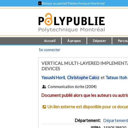
<
Retour au portail Polytechnique Montréal
Accueil
À propos
Déposer
Parcou
Se connecter
VERTICAL MULTI-LAYERED IMPLEMENT
DEVICES
Yasushi Horii
,
Christophe Caloz
et
Tatsuo Itoh
Communication écrite (2004)
Document publié alors que les auteurs ou autric
Un lien externe est disponible pour ce doc
Département:
Département 
ISBN:
1580539920