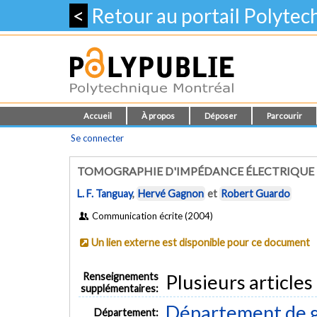
<
Retour au portail Polyte
Accueil
À propos
Déposer
Parcourir
Se connecter
TOMOGRAPHIE D'IMPÉDANCE ÉLECTRIQUE
L. F. Tanguay
,
Hervé Gagnon
et
Robert Guardo
Communication écrite (2004)
Un lien externe est disponible pour ce document
Renseignements
Plusieurs article
supplémentaires:
Département de g
Département: