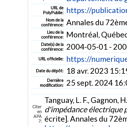
URL de
https://publicati
PolyPublie:
Nom de la
Annales du 72ème
conférence:
Lieu de la
Montréal, Québe
conférence:
Date(s) de la
2004-05-01 - 20
conférence:
https://numerique
URL officielle:
18 avr. 2023 15:1
Date du dépôt:
Dernière
25 sept. 2024 16
modification:
Tanguay, L. F., Gagnon, H
Citer
d'impédance électrique 
en
APA
écrite]. Annales du 72è
7: