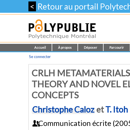
<
Retour au portail Polyte
Accueil
À propos
Déposer
Parcourir
Se connecter
CRLH METAMATERIALS:
THEORY AND NOVEL 
CONCEPTS
Christophe Caloz
et
T. Itoh
Communication écrite (200