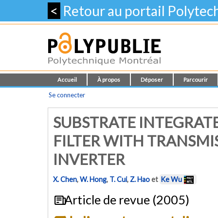
<
Retour au portail Polyte
Accueil
À propos
Déposer
Parcourir
Se connecter
SUBSTRATE INTEGRATE
FILTER WITH TRANSMI
INVERTER
X. Chen
,
W. Hong
,
T. Cui
,
Z. Hao
et
Ke Wu
Article de revue (2005)