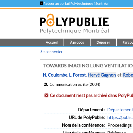
<
Retour au portail Polytechnique Montréal
Accueil
À propos
Déposer
Parcou
Se connecter
TOWARDS IMAGING LUNG VENTILATIO
N. Coulombe
,
L. Forest
,
Hervé Gagnon
et
Robe
Communication écrite (2004)
Ce document n'est pas archivé dans PolyPub
Département:
Département 
URL de PolyPublie:
https://publi
Nom de la conférence:
Proceedings
Lieu de la conférence:
Baltimore