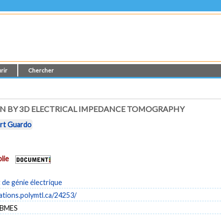
rir
Chercher
N BY 3D ELECTRICAL IMPEDANCE TOMOGRAPHY
rt Guardo
lie
de génie électrique
cations.polymtl.ca/24253/
 BMES