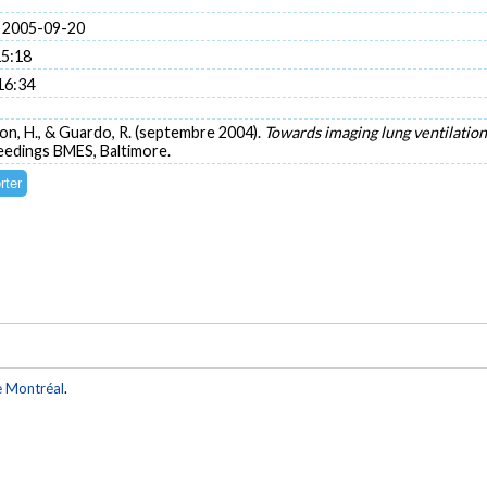
 2005-09-20
15:18
16:34
non, H., & Guardo, R. (septembre 2004).
Towards imaging lung ventilatio
eedings BMES, Baltimore.
e Montréal
.