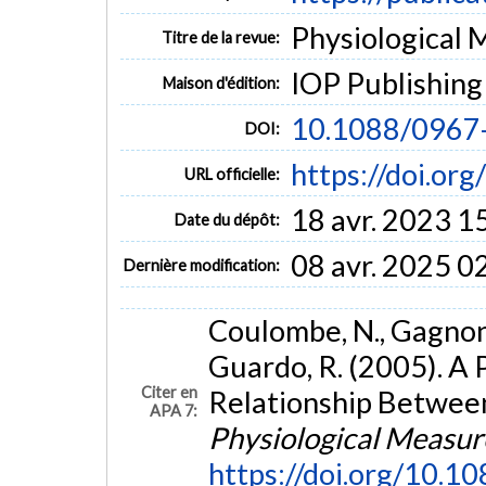
Physiological 
Titre de la revue:
IOP Publishing
Maison d'édition:
10.1088/0967
DOI:
https://doi.o
URL officielle:
18 avr. 2023 1
Date du dépôt:
08 avr. 2025 0
Dernière modification:
Coulombe, N., Gagnon, 
Guardo, R. (2005). A 
Citer en
Relationship Between
APA 7:
Physiological Measu
https://doi.org/10.