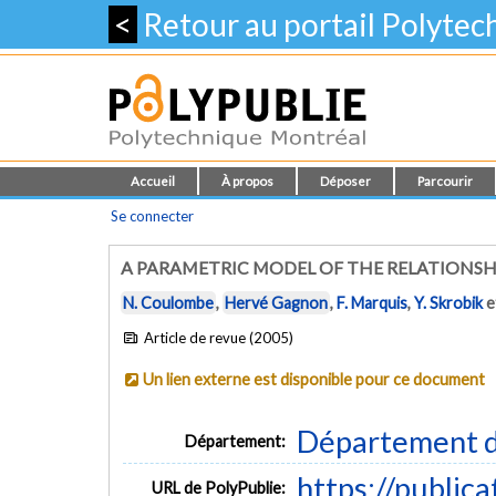
<
Retour au portail Polyte
Accueil
À propos
Déposer
Parcourir
Se connecter
A PARAMETRIC MODEL OF THE RELATIONSH
N. Coulombe
,
Hervé Gagnon
,
F. Marquis
,
Y. Skrobik
e
Article de revue (2005)
Un lien externe est disponible pour ce document
Département d
Département:
https://public
URL de PolyPublie: