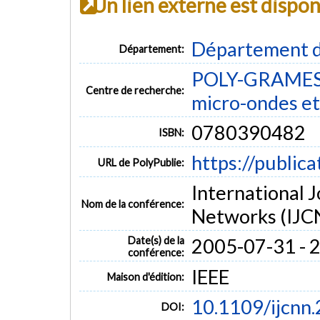
Un lien externe est dispo
Département d
Département:
POLY-GRAMES -
Centre de recherche:
micro-ondes et
0780390482
ISBN:
https://public
URL de PolyPublie:
International 
Nom de la conférence:
Networks (IJC
Date(s) de la
2005-07-31 - 
conférence:
IEEE
Maison d'édition:
10.1109/ijcnn
DOI: