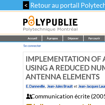
<
Retour au portail Polyte
Accueil
À propos
Déposer
Parcourir
Se connecter
IMPLEMENTATION OF 
USING A REDUCED N
ANTENNA ELEMENTS
E. Danneville
,
Jean-Jules Brault
et
Jean-Jacques Lau
Communication écrite (200