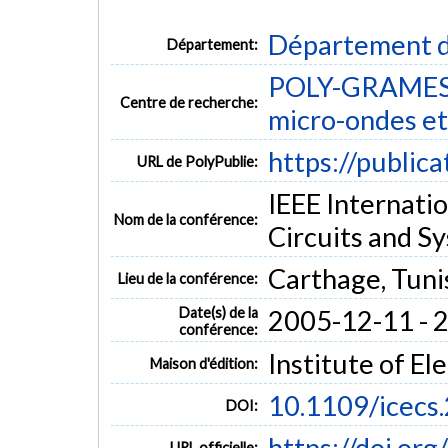
Département d
Département:
POLY-GRAMES -
Centre de recherche:
micro-ondes et
https://public
URL de PolyPublie:
IEEE Internati
Nom de la conférence:
Circuits and S
Carthage, Tuni
Lieu de la conférence:
Date(s) de la
2005-12-11 - 
conférence:
Institute of El
Maison d'édition:
10.1109/icecs
DOI:
https://doi.or
URL officielle: