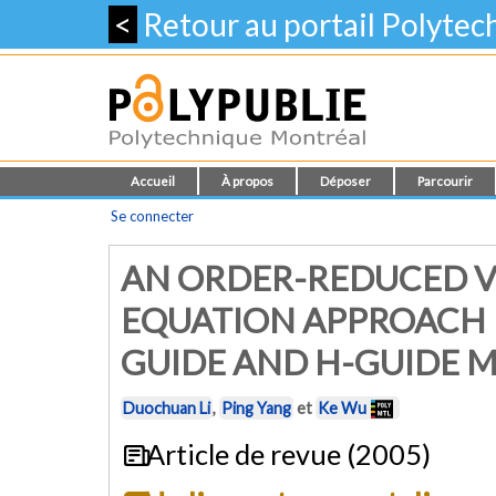
<
Retour au portail Polyte
Accueil
À propos
Déposer
Parcourir
Se connecter
AN ORDER-REDUCED 
EQUATION APPROACH F
GUIDE AND H-GUIDE M
Duochuan Li
,
Ping Yang
et
Ke Wu
Article de revue (2005)