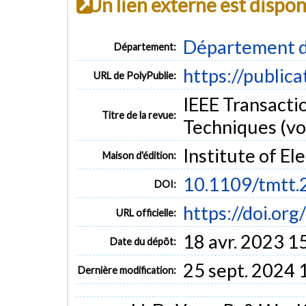
Un lien externe est dispo
Département d
Département:
https://public
URL de PolyPublie:
IEEE Transacti
Titre de la revue:
Techniques (vol
Institute of El
Maison d'édition:
10.1109/tmtt
DOI:
https://doi.or
URL officielle:
18 avr. 2023 1
Date du dépôt:
25 sept. 2024 
Dernière modification: