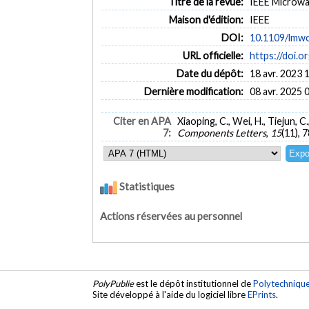
Titre de la revue:
IEEE Microwa
Maison d'édition:
IEEE
DOI:
10.1109/lmw
URL officielle:
https://doi.
Date du dépôt:
18 avr. 2023 
Dernière modification:
08 avr. 2025 
Citer en APA
Xiaoping, C., Wei, H., Tiejun, C
7:
Components Letters
,
15
(11), 
Statistiques
Actions réservées au personnel
PolyPublie
est le dépôt institutionnel de
Polytechniqu
Site développé à l'aide du logiciel libre
EPrints
.