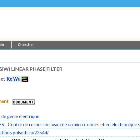
rir
Chercher
IW) LINEAR PHASE FILTER
et
Ke Wu
ument
de génie électrique
- Centre de recherche avancée en micro-ondes et en électronique s
cations.polymtl.ca/23544/