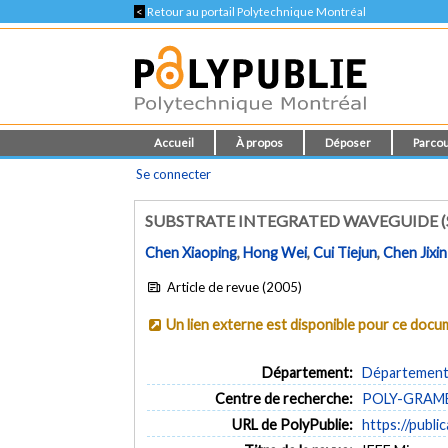
<
Retour au portail Polytechnique Montréal
Accueil
À propos
Déposer
Parcou
Se connecter
SUBSTRATE INTEGRATED WAVEGUIDE (S
Chen Xiaoping
,
Hong Wei
,
Cui Tiejun
,
Chen Jixin
Article de revue (2005)
Un lien externe est disponible pour ce doc
Département:
Département 
Centre de recherche:
POLY-GRAMES 
URL de PolyPublie:
https://publi