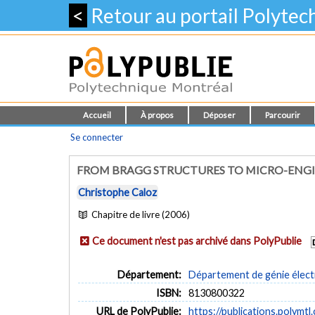
<
Retour au portail Polyte
Accueil
À propos
Déposer
Parcourir
Se connecter
FROM BRAGG STRUCTURES TO MICRO-ENGI
Christophe Caloz
Chapitre de livre (2006)
Ce document n'est pas archivé dans PolyPublie
Département:
Département de génie élect
ISBN:
8130800322
URL de PolyPublie:
https://publications.polymtl