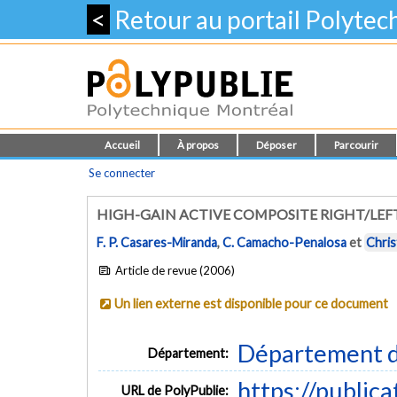
<
Retour au portail Polyte
Accueil
À propos
Déposer
Parcourir
Se connecter
HIGH-GAIN ACTIVE COMPOSITE RIGHT/LE
F. P. Casares-Miranda
,
C. Camacho-Penalosa
et
Chris
Article de revue (2006)
Un lien externe est disponible pour ce document
Département d
Département:
https://public
URL de PolyPublie: