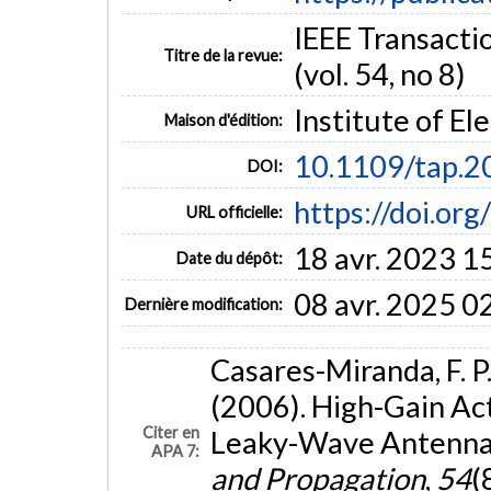
IEEE Transacti
Titre de la revue:
(vol. 54, no 8)
Institute of El
Maison d'édition:
10.1109/tap.
DOI:
https://doi.or
URL officielle:
18 avr. 2023 1
Date du dépôt:
08 avr. 2025 0
Dernière modification:
Casares-Miranda, F. P.
(2006). High-Gain A
Citer en
Leaky-Wave Antenna
APA 7:
and Propagation
,
54
(