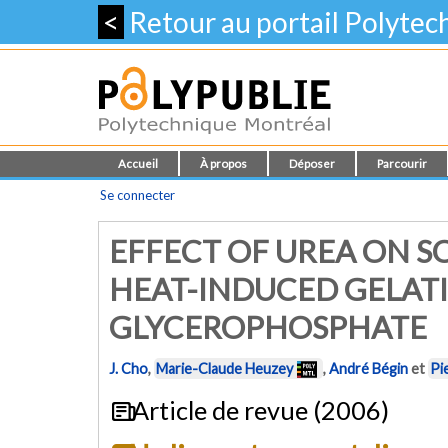
<
Retour au portail Polyte
Accueil
À propos
Déposer
Parcourir
Se connecter
EFFECT OF UREA ON 
HEAT-INDUCED GELAT
GLYCEROPHOSPHATE
J. Cho
,
Marie-Claude Heuzey
,
André Bégin
et
Pi
Article de revue (2006)