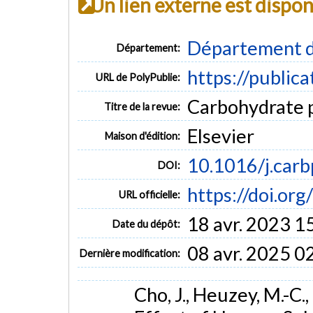
Un lien externe est dispo
Département d
Département:
https://public
URL de PolyPublie:
Carbohydrate p
Titre de la revue:
Elsevier
Maison d'édition:
10.1016/j.carb
DOI:
https://doi.or
URL officielle:
18 avr. 2023 1
Date du dépôt:
08 avr. 2025 0
Dernière modification:
Cho, J., Heuzey, M.-C.,