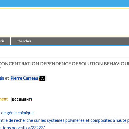
rir
Chercher
ONCENTRATION DEPENDENCE OF SOLUTION BEHAVIOUR 
Y
gin
et
Pierre Carreau
ument
de génie chimique
tre de recherche sur les systèmes polymères et composites à haute
cations.polymtl.ca/23223/