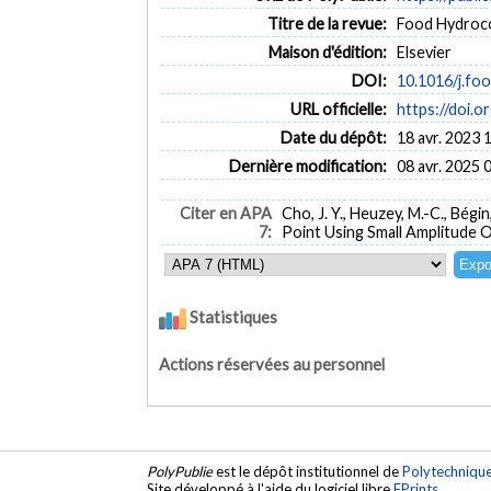
Titre de la revue:
Food Hydrocol
Maison d'édition:
Elsevier
DOI:
10.1016/j.fo
URL officielle:
https://doi.o
Date du dépôt:
18 avr. 2023 
Dernière modification:
08 avr. 2025 
Citer en APA
Cho, J. Y., Heuzey, M.-C., Bé
7:
Point Using Small Amplitude 
Statistiques
Actions réservées au personnel
PolyPublie
est le dépôt institutionnel de
Polytechniqu
Site développé à l'aide du logiciel libre
EPrints
.