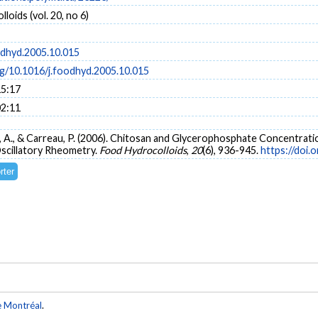
loids (vol. 20, no 6)
odhyd.2005.10.015
rg/10.1016/j.foodhyd.2005.10.015
15:17
02:11
gin, A., & Carreau, P. (2006). Chitosan and Glycerophosphate Concentr
Oscillatory Rheometry.
Food Hydrocolloids
,
20
(6), 936-945.
https://doi.
e Montréal
.