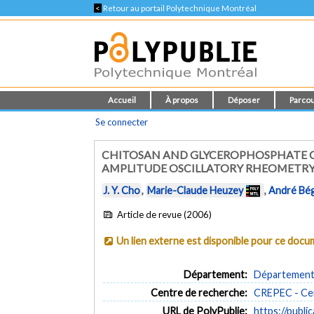
<
Retour au portail Polytechnique Montréal
Accueil
À propos
Déposer
Parcou
Se connecter
CHITOSAN AND GLYCEROPHOSPHATE C
AMPLITUDE OSCILLATORY RHEOMETR
J. Y. Cho
,
Marie-Claude Heuzey
,
André Bé
Article de revue (2006)
Un lien externe est disponible pour ce doc
Département:
Département 
Centre de recherche:
CREPEC - Cen
URL de PolyPublie:
https://publi