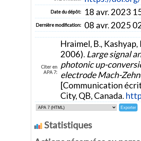
18 avr. 2023 1
Date du dépôt:
08 avr. 2025 0
Dernière modification:
Hraimel, B., Kashyap, R.
2006).
Large signal an
photonic up-conversion
Citer en
APA 7:
electrode Mach-Zehnd
[Communication écrit
City, QB, Canada.
htt
Statistiques