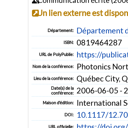
Un lien externe est dispo
Département d
Département:
0819464287
ISBN:
https://public
URL de PolyPublie:
Photonics Nor
Nom de la conférence:
Québec City, 
Lieu de la conférence:
Date(s) de la
2006-06-05 - 
conférence:
International S
Maison d'édition:
10.1117/12.7
DOI:
https://doi.or
URL officielle: