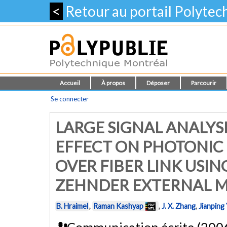
<
Retour au portail Polyte
Accueil
À propos
Déposer
Parcourir
Se connecter
LARGE SIGNAL ANALYSI
EFFECT ON PHOTONIC
OVER FIBER LINK USI
ZEHNDER EXTERNAL 
B. Hraimel
,
Raman Kashyap
,
J. X. Zhang
,
Jianping
Communication écrite (200