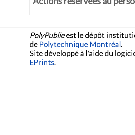
Actions réservées au pers
PolyPublie
est le dépôt institut
de
Polytechnique Montréal
.
Site développé à l'aide du logicie
EPrints
.