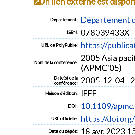
Un lien externe est dispo
Département d
Département:
078039433X
ISBN:
https://public
URL de PolyPublie:
2005 Asia paci
Nom de la conférence:
(APMC'05)
Date(s) de la
2005-12-04 - 
conférence:
IEEE
Maison d'édition:
10.1109/apmc
DOI:
https://doi.o
URL officielle:
18 avr. 2023 1
Date du dépôt: