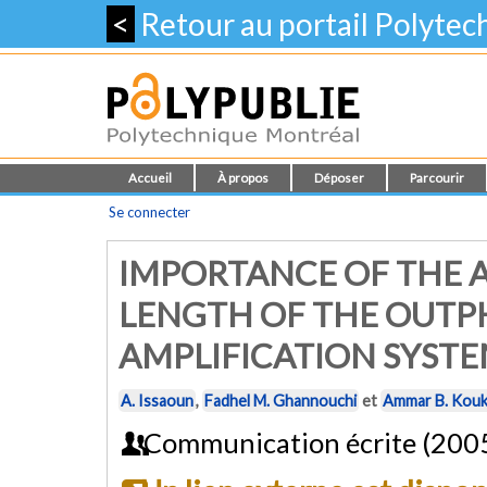
<
Retour au portail Polyte
Accueil
À propos
Déposer
Parcourir
Se connecter
IMPORTANCE OF THE 
LENGTH OF THE OUTP
AMPLIFICATION SYST
A. Issaoun
,
Fadhel M. Ghannouchi
et
Ammar B. Kouk
Communication écrite (200