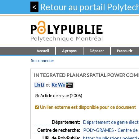
<
Retour au portail Polyte
Accueil
À propos
Déposer
Parcourir
Se connecter
INTEGRATED PLANAR SPATIAL POWER COM
Lin Li
et
Ke Wu
Article de revue (2006)
Un lien externe est disponible pour ce document
Département:
Département de génie élect
Centre de recherche:
POLY-GRAMES - Centre de re
URL de PolyPublie:
https://publications.polymtl