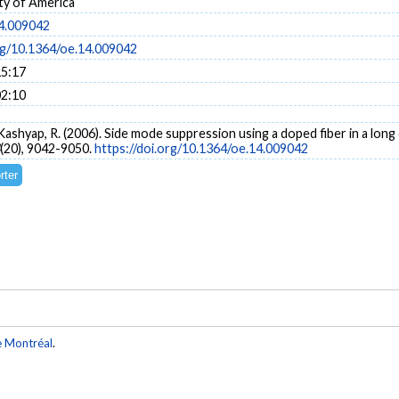
ty of America
4.009042
org/10.1364/oe.14.009042
15:17
02:10
, & Kashyap, R. (2006). Side mode suppression using a doped fiber in a lo
(20), 9042-9050.
https://doi.org/10.1364/oe.14.009042
e Montréal
.