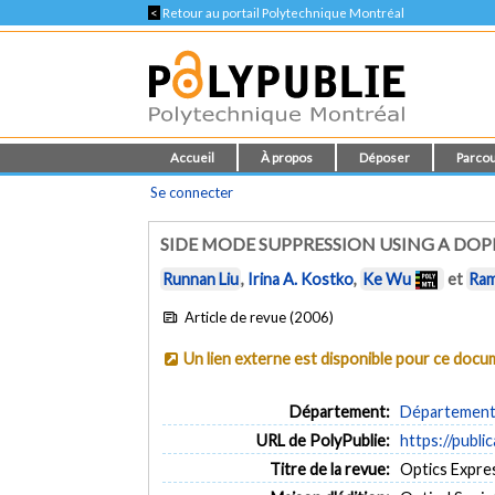
<
Retour au portail Polytechnique Montréal
Accueil
À propos
Déposer
Parcou
Se connecter
SIDE MODE SUPPRESSION USING A DOP
Runnan Liu
,
Irina A. Kostko
,
Ke Wu
et
Ram
Article de revue (2006)
Un lien externe est disponible pour ce doc
Département:
Département 
URL de PolyPublie:
https://publi
Titre de la revue:
Optics Expres