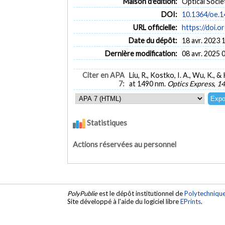
Maison d'édition:
Optical Socie
DOI:
10.1364/oe.1
URL officielle:
https://doi.
Date du dépôt:
18 avr. 2023 
Dernière modification:
08 avr. 2025 
Citer en APA
Liu, R., Kostko, I. A., Wu, K.
7:
at 1490 nm.
Optics Express
,
14
Statistiques
Actions réservées au personnel
PolyPublie
est le dépôt institutionnel de
Polytechniqu
Site développé à l'aide du logiciel libre
EPrints
.