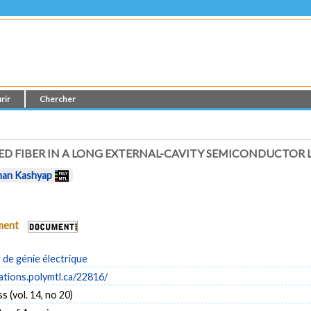
rir
Chercher
ED FIBER IN A LONG EXTERNAL-CAVITY SEMICONDUCTOR 
an Kashyap
ument
de génie électrique
cations.polymtl.ca/22816/
s (vol. 14, no 20)