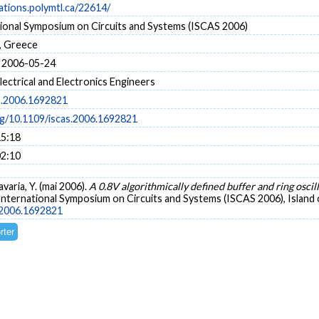
cations.polymtl.ca/22614/
tional Symposium on Circuits and Systems (ISCAS 2006)
s, Greece
 2006-05-24
Electrical and Electronics Engineers
s.2006.1692821
org/10.1109/iscas.2006.1692821
15:18
02:10
avaria, Y. (mai 2006).
A 0.8V algorithmically defined buffer and ring osc
International Symposium on Circuits and Systems (ISCAS 2006), Island
s.2006.1692821