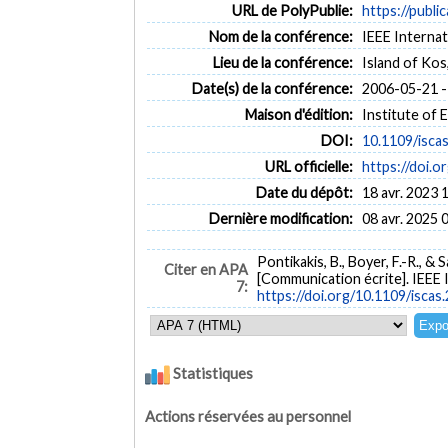
URL de PolyPublie:
https://publi
Nom de la conférence:
IEEE Interna
Lieu de la conférence:
Island of Ko
Date(s) de la conférence:
2006-05-21 -
Maison d'édition:
Institute of 
DOI:
10.1109/isca
URL officielle:
https://doi.
Date du dépôt:
18 avr. 2023 
Dernière modification:
08 avr. 2025 
Pontikakis, B., Boyer, F.-R., & S
Citer en APA
[Communication écrite]. IEEE 
7:
https://doi.org/10.1109/isca
Statistiques
Actions réservées au personnel