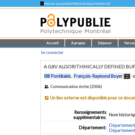
<
Retour au portail Polytechnique Montréal
Accueil
À propos
Déposer
Parcou
Se connecter
A 0.8V ALGORITHMICALLY DEFINED B
Bill Pontikakis
,
François-Raymond Boyer
e
Communication écrite (2006)
Un lien externe est disponible pour ce doc
Renseignements
Nom historiq
supplémentaires:
Département 
Département:
Département d