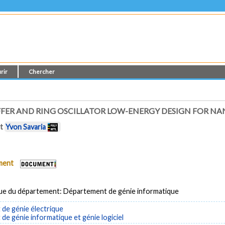
rir
Chercher
UFFER AND RING OSCILLATOR LOW-ENERGY DESIGN FOR N
t
Yvon Savaria
ument
ue du département: Département de génie informatique
de génie électrique
e génie informatique et génie logiciel