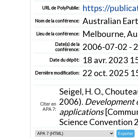
https://public
URL de PolyPublie:
Australian Ear
Nom de la conférence:
Melbourne, Aus
Lieu de la conférence:
Date(s) de la
2006-07-02 - 
conférence:
18 avr. 2023 1
Date du dépôt:
22 oct. 2025 1
Dernière modification:
Seigel, H. O., Chouteau,
2006).
Development of
Citer en
APA 7:
applications
[Communi
Science Convention 2