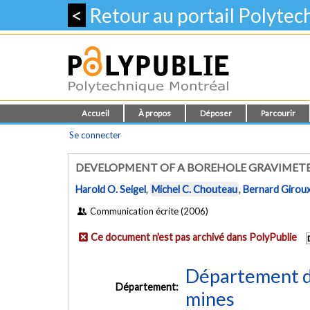
<
Retour au portail Polyte
Accueil
À propos
Déposer
Parcourir
Se connecter
DEVELOPMENT OF A BOREHOLE GRAVIMETE
Harold O. Seigel
,
Michel C. Chouteau
,
Bernard Girou
Communication écrite (2006)
Ce document n'est pas archivé dans PolyPublie
Département de
Département:
mines