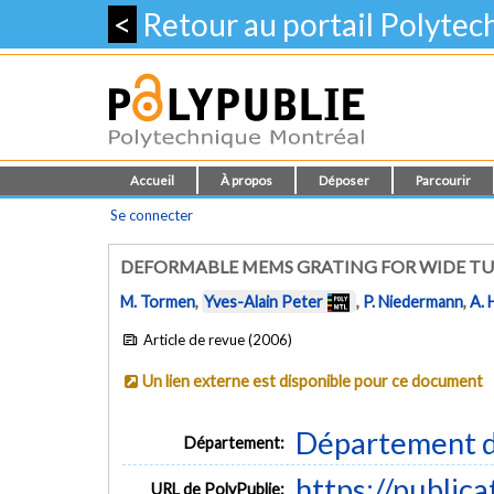
<
Retour au portail Polyte
Accueil
À propos
Déposer
Parcourir
Se connecter
DEFORMABLE MEMS GRATING FOR WIDE TU
M. Tormen
,
Yves-Alain Peter
,
P. Niedermann
,
A.
Article de revue (2006)
Un lien externe est disponible pour ce document
Département d
Département:
https://public
URL de PolyPublie: