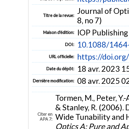
Journal of Opti
Titre de la revue:
8, no 7)
IOP Publishing
Maison d'édition:
10.1088/1464
DOI:
https://doi.o
URL officielle:
18 avr. 2023 1
Date du dépôt:
08 avr. 2025 0
Dernière modification:
Tormen, M., Peter, Y.-
& Stanley, R. (2006)
Citer en
Wide Tunability and 
APA 7:
Optics A: Pure and Ap