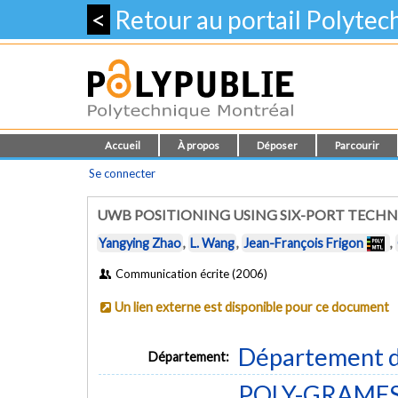
<
Retour au portail Polyte
Accueil
À propos
Déposer
Parcourir
Se connecter
UWB POSITIONING USING SIX-PORT TECH
Yangying Zhao
,
L. Wang
,
Jean-François Frigon
,
Communication écrite (2006)
Un lien externe est disponible pour ce document
Département d
Département:
POLY-GRAMES -