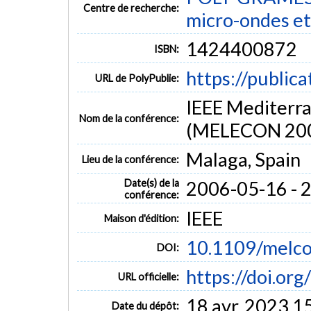
Centre de recherche:
micro-ondes et
1424400872
ISBN:
https://public
URL de PolyPublie:
IEEE Mediterra
Nom de la conférence:
(MELECON 20
Malaga, Spain
Lieu de la conférence:
Date(s) de la
2006-05-16 - 
conférence:
IEEE
Maison d'édition:
10.1109/melc
DOI:
https://doi.o
URL officielle:
18 avr. 2023 1
Date du dépôt: