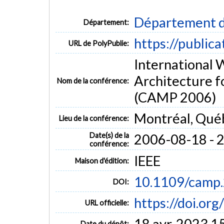
Département d
Département:
https://public
URL de PolyPublie:
International
Architecture f
Nom de la conférence:
(CAMP 2006)
Montréal, Qué
Lieu de la conférence:
Date(s) de la
2006-08-18 - 
conférence:
IEEE
Maison d'édition:
10.1109/camp
DOI:
https://doi.o
URL officielle:
18 avr. 2023 1
Date du dépôt: