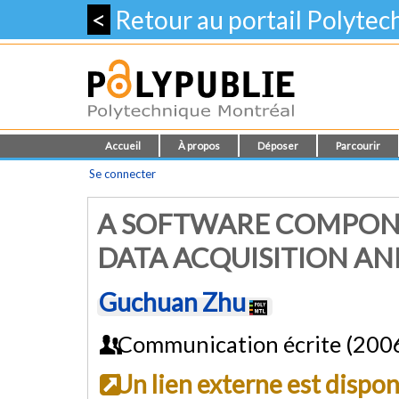
<
Retour au portail Polyte
Accueil
À propos
Déposer
Parcourir
Se connecter
A SOFTWARE COMPON
DATA ACQUISITION AN
Guchuan Zhu
Communication écrite (200
Un lien externe est dispo