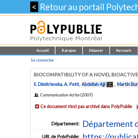
<
Retour au portail Polyte
Accueil
À propos
Déposer
Parcourir
Se connecter
BIOCOMPATIBILITY OF A NOVEL BIOACTI
S. Dimitrievska
,
A. Petit
,
Abdellah Ajji
,
Martin Bu
Communication écrite (2007)
Ce document n'est pas archivé dans PolyPublie
Département d
Département:
https://public
URL de PolyPublie: