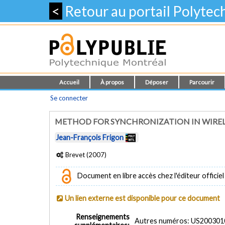
<
Retour au portail Polyte
Accueil
À propos
Déposer
Parcourir
Se connecter
METHOD FOR SYNCHRONIZATION IN WIRELE
Jean-François Frigon
Brevet (2007)
Document en libre accès chez l'éditeur officiel
Un lien externe est disponible pour ce document
Renseignements
Autres numéros: US200301