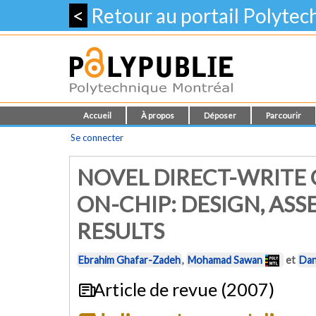
<
Retour au portail Polyte
Accueil
À propos
Déposer
Parcourir
Se connecter
NOVEL DIRECT-WRITE
ON-CHIP: DESIGN, AS
RESULTS
Ebrahim Ghafar-Zadeh
,
Mohamad Sawan
et
Dan
Article de revue (2007)