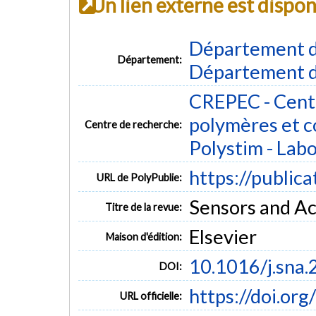
Un lien externe est dispo
Département d
Département:
Département d
CREPEC - Centr
polymères et 
Centre de recherche:
Polystim - Lab
https://public
URL de PolyPublie:
Sensors and Act
Titre de la revue:
Elsevier
Maison d'édition:
10.1016/j.sna
DOI:
https://doi.or
URL officielle: