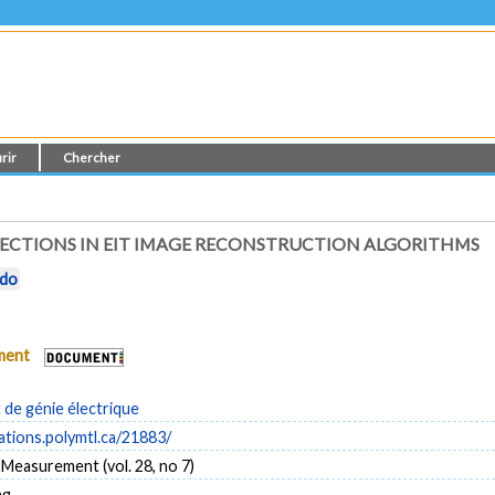
rir
Chercher
CTIONS IN EIT IMAGE RECONSTRUCTION ALGORITHMS
rdo
ument
de génie électrique
cations.polymtl.ca/21883/
 Measurement (vol. 28, no 7)
ng