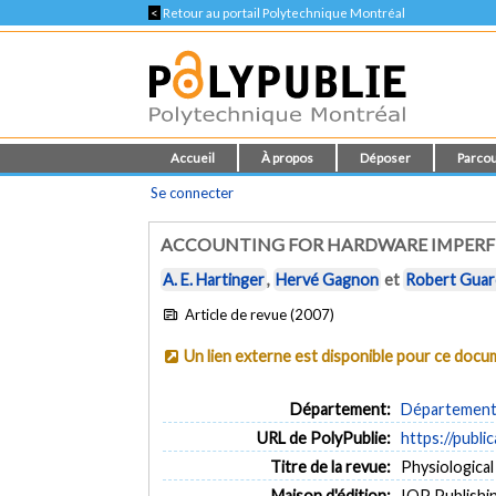
<
Retour au portail Polytechnique Montréal
Accueil
À propos
Déposer
Parcou
Se connecter
ACCOUNTING FOR HARDWARE IMPERFE
A. E. Hartinger
,
Hervé Gagnon
et
Robert Gua
Article de revue (2007)
Un lien externe est disponible pour ce doc
Département:
Département 
URL de PolyPublie:
https://publi
Titre de la revue:
Physiological
Maison d'édition:
IOP Publishi