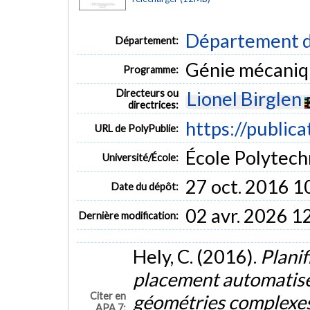
Département d
Département:
Génie mécani
Programme:
Directeurs ou
Lionel Birglen
directrices:
https://public
URL de PolyPublie:
École Polytech
Université/École:
27 oct. 2016 1
Date du dépôt:
02 avr. 2026 1
Dernière modification:
Hely, C. (2016).
Planif
placement automatisé 
Citer en
géométries complexe
APA 7: