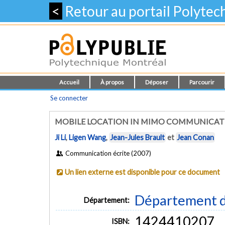
<
Retour au portail Polyte
Accueil
À propos
Déposer
Parcourir
Se connecter
MOBILE LOCATION IN MIMO COMMUNICATI
Ji Li
,
Ligen Wang
,
Jean-Jules Brault
et
Jean Conan
Communication écrite (2007)
Un lien externe est disponible pour ce document
Département d
Département:
1424410207
ISBN: