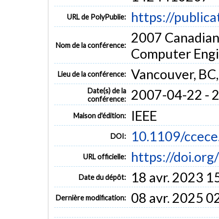
https://public
URL de PolyPublie:
2007 Canadian 
Nom de la conférence:
Computer Engi
Vancouver, BC
Lieu de la conférence:
Date(s) de la
2007-04-22 - 
conférence:
IEEE
Maison d'édition:
10.1109/ccece
DOI:
https://doi.or
URL officielle:
18 avr. 2023 1
Date du dépôt:
08 avr. 2025 0
Dernière modification: