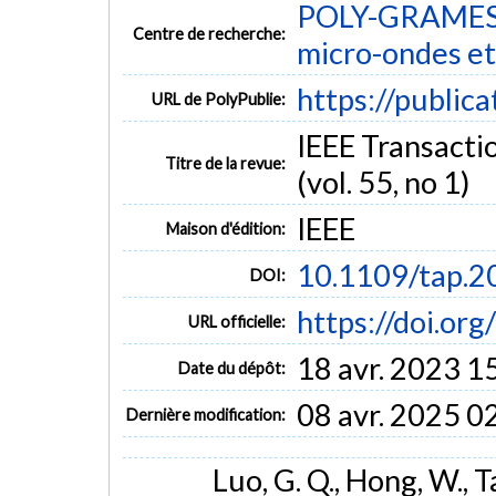
POLY-GRAMES -
Centre de recherche:
micro-ondes et
https://public
URL de PolyPublie:
IEEE Transacti
Titre de la revue:
(vol. 55, no 1)
IEEE
Maison d'édition:
10.1109/tap.
DOI:
https://doi.or
URL officielle:
18 avr. 2023 1
Date du dépôt:
08 avr. 2025 0
Dernière modification:
Luo, G. Q., Hong, W., Tan