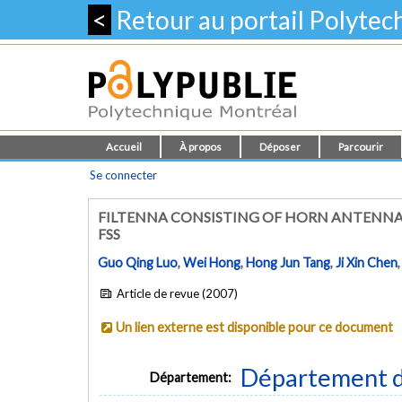
<
Retour au portail Polyte
Accueil
À propos
Déposer
Parcourir
Se connecter
FILTENNA CONSISTING OF HORN ANTENNA
FSS
Guo Qing Luo
,
Wei Hong
,
Hong Jun Tang
,
Ji Xin Chen
Article de revue (2007)
Un lien externe est disponible pour ce document
Département d
Département: