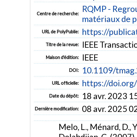
RQMP - Regrou
Centre de recherche:
matériaux de p
https://public
URL de PolyPublie:
IEEE Transactio
Titre de la revue:
IEEE
Maison d'édition:
10.1109/tmag
DOI:
https://doi.o
URL officielle:
18 avr. 2023 1
Date du dépôt:
08 avr. 2025 0
Dernière modification:
Melo, L., Ménard, D., Ye
Dolabdjian, C. (2007