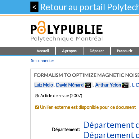
<
Retour au portail Polyte
Accueil
À propos
Déposer
Parcourir
Se connecter
FORMALISM TO OPTIMIZE MAGNETIC NOIS
Luiz Melo
,
David Ménard
,
Arthur Yelon
,
L. 
Article de revue (2007)
Un lien externe est disponible pour ce document
Département d
Département:
Département d