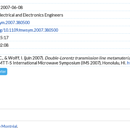
 2007-06-08
Electrical and Electronics Engineers
ym.2007.380500
org/10.1109/mwsym.2007.380500
15:17
02:08
C., & Wolff, I. (juin 2007).
Double-Lorentz transmission line metamaterial 
 MTT-S International Microwave Symposium (IMS 2007), Honolulu, HI.
h
e Montréal
.