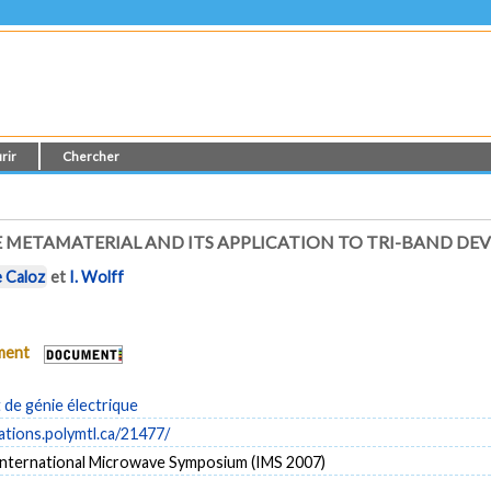
rir
Chercher
 METAMATERIAL AND ITS APPLICATION TO TRI-BAND DEV
 Caloz
et
I. Wolff
ument
de génie électrique
cations.polymtl.ca/21477/
nternational Microwave Symposium (IMS 2007)