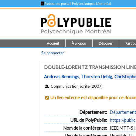
<
Retour au portail Polytechnique Montréal
Accueil
À propos
Déposer
Parcou
Se connecter
DOUBLE-LORENTZ TRANSMISSION LINE
Andreas Rennings
,
Thorsten Liebig
,
Christophe
Communication écrite (2007)
Un lien externe est disponible pour ce doc
Département:
Département 
URL de PolyPublie:
https://publi
Nom de la conférence:
IEEE MTT-S I
Lieu de la conférence:
Honolulu, HI