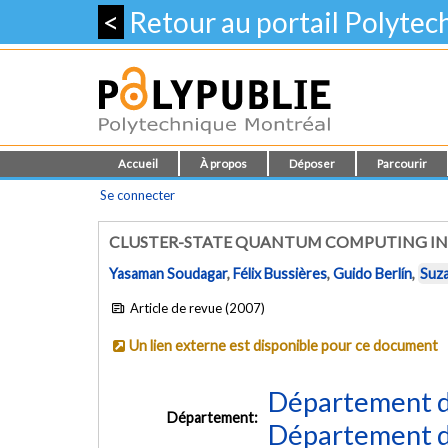
<
Retour au portail Polyte
Accueil
À propos
Déposer
Parcourir
Se connecter
CLUSTER-STATE QUANTUM COMPUTING IN 
Yasaman Soudagar
,
Félix Bussières
,
Guido Berlín
,
Suza
Article de revue (2007)
Un lien externe est disponible pour ce document
Département d
Département:
Département d