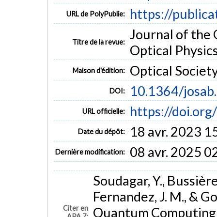
https://public
URL de PolyPublie:
Journal of the 
Titre de la revue:
Optical Physics 
Optical Societ
Maison d'édition:
10.1364/josab
DOI:
https://doi.or
URL officielle:
18 avr. 2023 1
Date du dépôt:
08 avr. 2025 0
Dernière modification:
Soudagar, Y., Bussières,
Fernandez, J. M., & G
Citer en
Quantum Computing i
APA 7: