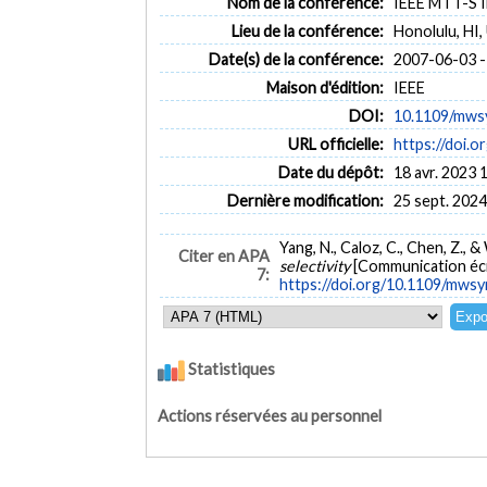
Nom de la conférence:
IEEE MTT-S I
Lieu de la conférence:
Honolulu, HI,
Date(s) de la conférence:
2007-06-03 -
Maison d'édition:
IEEE
DOI:
10.1109/mws
URL officielle:
https://doi.
Date du dépôt:
18 avr. 2023 
Dernière modification:
25 sept. 2024
Yang, N., Caloz, C., Chen, Z., &
Citer en APA
selectivity
[Communication écr
7:
https://doi.org/10.1109/mws
Statistiques
Actions réservées au personnel