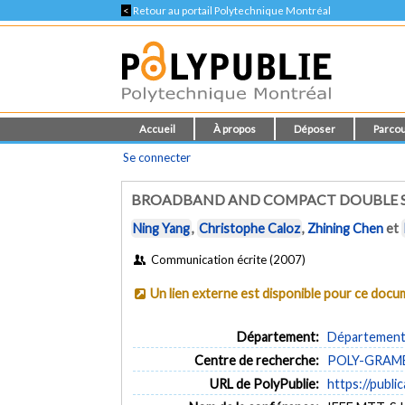
<
Retour au portail Polytechnique Montréal
Accueil
À propos
Déposer
Parcou
Se connecter
BROADBAND AND COMPACT DOUBLE ST
Ning Yang
,
Christophe Caloz
,
Zhining Chen
et
Communication écrite (2007)
Un lien externe est disponible pour ce doc
Département:
Département 
Centre de recherche:
POLY-GRAMES 
URL de PolyPublie:
https://publi