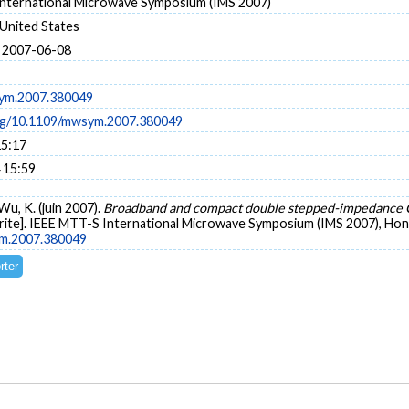
nternational Microwave Symposium (IMS 2007)
 United States
 2007-06-08
ym.2007.380049
org/10.1109/mwsym.2007.380049
15:17
 15:59
 Wu, K. (juin 2007).
Broadband and compact double stepped-impedance C
ite]. IEEE MTT-S International Microwave Symposium (IMS 2007), Honol
ym.2007.380049